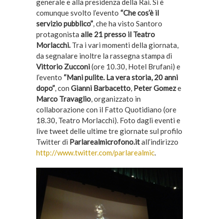
generale e alla presidenza della Rai. Si è
comunque svolto l’evento
“Che cos’è il
servizio pubblico”
, che ha visto Santoro
protagonista
alle 21 presso il Teatro
Morlacchi.
Tra i vari momenti della giornata,
da segnalare inoltre la rassegna stampa di
Vittorio Zucconi
(ore 10.30, Hotel Brufani) e
l’evento
“Mani pulite. La vera storia, 20 anni
dopo”
, con
Gianni Barbacetto
,
Peter Gomez
e
Marco Travaglio
, organizzato in
collaborazione con il Fatto Quotidiano (ore
18.30, Teatro Morlacchi). Foto dagli eventi e
live tweet delle ultime tre giornate sul profilo
Twitter di
Parlarealmicrofono.it
all’indirizzo
http://www.twitter.com/parlarealmic
.