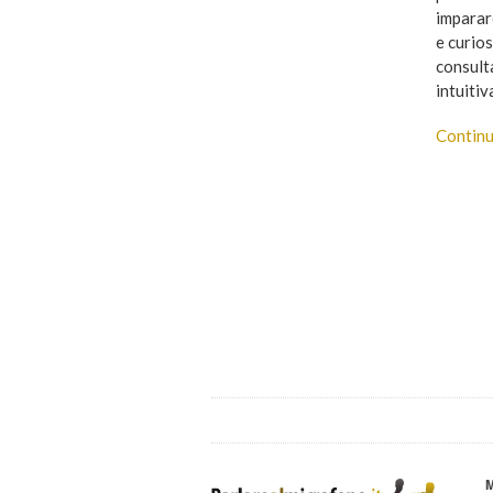
imparar
e curio
consult
intuitiv
Continu