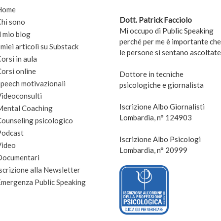
Home
Dott. Patrick Facciolo
Chi sono
Mi occupo di Public Speaking
l mio blog
perché per me è importante che
 miei articoli su Substack
le persone si sentano ascoltate
orsi in aula
orsi online
Dottore in tecniche
peech motivazionali
psicologiche e giornalista
Videoconsulti
Iscrizione Albo Giornalisti
Mental Coaching
Lombardia, n° 124903
Counseling psicologico
Podcast
Iscrizione Albo Psicologi
Video
Lombardia, n° 20999
Documentari
scrizione alla Newsletter
Emergenza Public Speaking