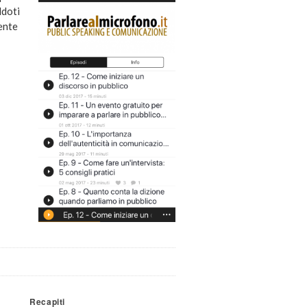
ddoti
ente
Recapiti