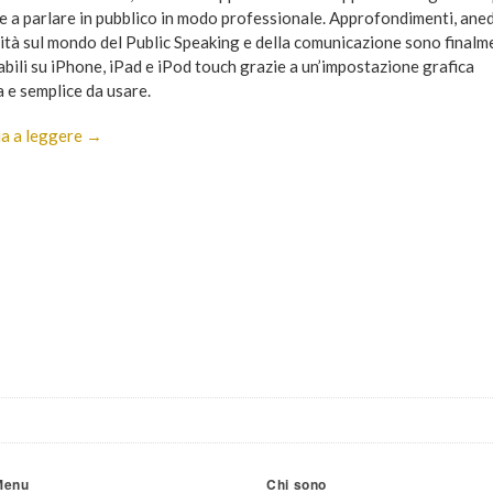
e a parlare in pubblico in modo professionale. Approfondimenti, ane
sità sul mondo del Public Speaking e della comunicazione sono finalm
abili su iPhone, iPad e iPod touch grazie a un’impostazione grafica
a e semplice da usare.
a a leggere →
Menu
Chi sono