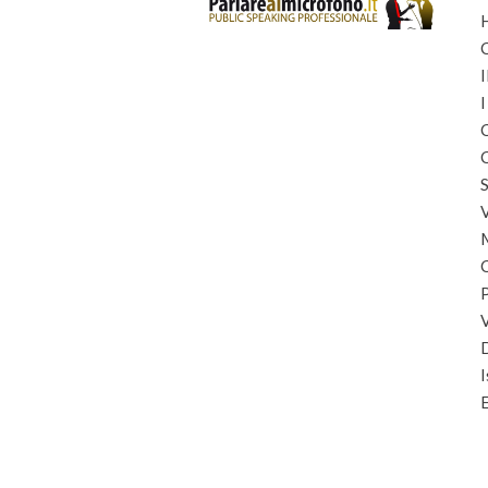
I
I
C
C
S
I