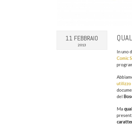
QUAL
11 FEBBRAIO
2013
In uno 
Comic 
program
Abbiamo
utilizzo
documen
del
Bos
Ma
qual
presenta
caratter