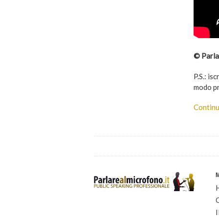
© Parla
P.S.: isc
modo pr
Continu
I