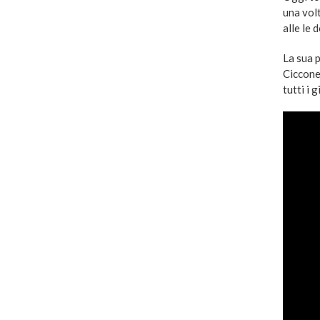
una volt
alle le 
La sua p
Ciccone 
tutti i g