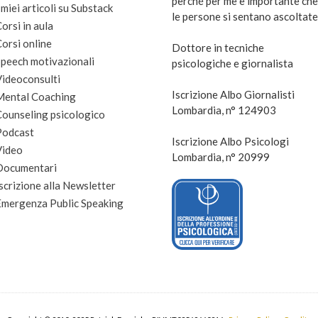
perché per me è importante che
 miei articoli su Substack
le persone si sentano ascoltate
orsi in aula
orsi online
Dottore in tecniche
peech motivazionali
psicologiche e giornalista
Videoconsulti
Iscrizione Albo Giornalisti
Mental Coaching
Lombardia, n° 124903
Counseling psicologico
Podcast
Iscrizione Albo Psicologi
Video
Lombardia, n° 20999
Documentari
scrizione alla Newsletter
Emergenza Public Speaking