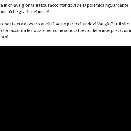
a in chiave giornalistica, raccontandovi della polemica riguardante il
domeniche gratis nei musei.
roposta era davvero quella? Ve ne parlo citandovi ValigiaBlu, il sito
che racconta le notizie per come sono, al netto delle interpretazion
iorni.