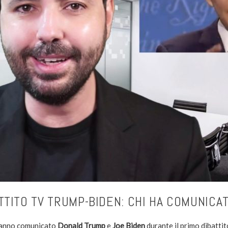
TTITO TV TRUMP-BIDEN: CHI HA COMUNICA
anno comunicato
Donald Trump
e
Joe Biden
durante il primo dibattit