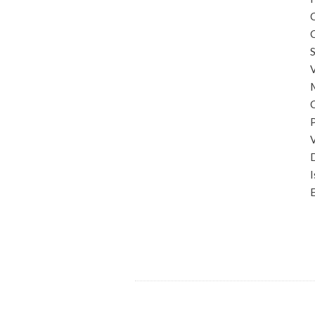
C
C
S
I