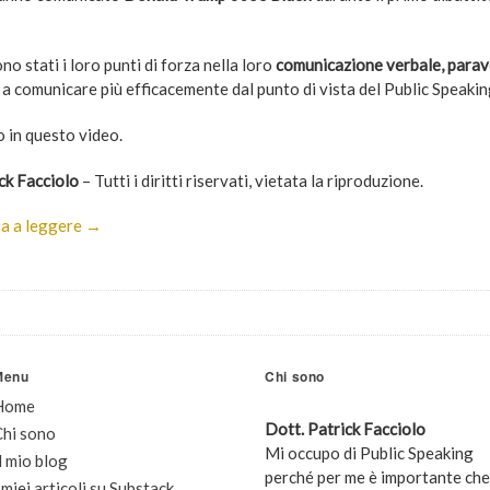
no stati i loro punti di forza nella loro
comunicazione verbale, parav
o a comunicare più efficacemente dal punto di vista del Public Speaki
o in questo video.
ck Facciolo
– Tutti i diritti riservati, vietata la riproduzione.
a a leggere →
Menu
Chi sono
Home
Dott. Patrick Facciolo
Chi sono
Mi occupo di Public Speaking
l mio blog
perché per me è importante che
 miei articoli su Substack