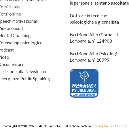
le persone si sentano ascoltate
orsi in aula
orsi online
Dottore in tecniche
peech motivazionali
psicologiche e giornalista
Videoconsulti
Iscrizione Albo Giornalisti
Mental Coaching
Lombardia, n° 124903
Counseling psicologico
Podcast
Iscrizione Albo Psicologi
Video
Lombardia, n° 20999
Documentari
scrizione alla Newsletter
Emergenza Public Speaking
Copyright © 2010-2025 Patrick Facciolo · P.IVA IT02569660216 ·
Privacy Policy
·
Credits