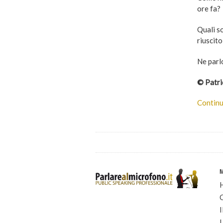
ore fa?
Quali so
riuscit
Ne parl
© Patri
Continu
I
I