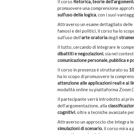
Il corso
Retorica, teorie dell’argomenta
promuovere una comprensione approfon
sull’uso della logica
, con i suoi vantaggi
Attraverso un esame dettagliato delle
famosi e dei politici, il corso ha lo 
sull’uso dell’
arte oratoria
degli
strument
Il tutto, cercando di integrare le comp
dibattiti e negoziazioni
, sia nel contes
comunicazione personale, pubblica e po
Il corso in presenza è strutturato su
10
ha lo scopo di promuovere la comprensi
attenzione alle applicazioni reali e ai l
modalità online su piattaforma Zoom (
Il partecipante verrà introdotto ai princ
dell’argomentazione, alla
classificazion
cognitivi
, oltre a tecniche avanzate p
Attraverso un approccio che integra lezi
simulazioni di scenario
, il corso mira a