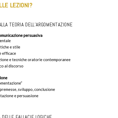
LLE LEZIONI?
 ALLA TEORIA DELL’ARGOMENTAZIONE
 comunicazione persuasiva
dentale
tiche e stile
e efficace
zione e tecniche oratorie contemporanee
ico al discorso
zione
gomentazione”
 premesse, sviluppo, conclusione
ntazione e persuasione
DELLE FALLACIE LOGICHE