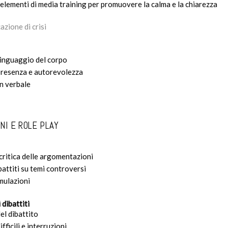
lementi di media training per promuovere la calma e la chiarezza
azione di crisi
inguaggio del corpo
presenza e autorevolezza
on verbale
NI E ROLE PLAY
 critica delle argomentazioni
battiti su temi controversi
imulazioni
 dibattiti
del dibattito
ficili e interruzioni