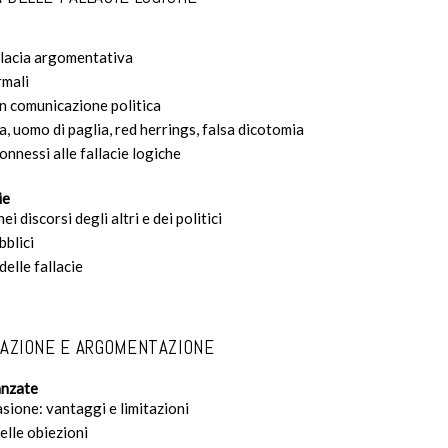
allacia argomentativa
rmali
 in comunicazione politica
, uomo di paglia, red herrings, falsa dicotomia
connessi alle fallacie logiche
ie
ei discorsi degli altri e dei politici
bblici
delle fallacie
CAZIONE E ARGOMENTAZIONE
anzate
asione: vantaggi e limitazioni
elle obiezioni