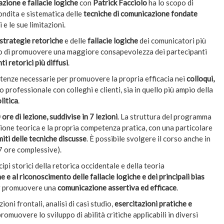
zione e fallacie logiche
con
Patrick Facciolo
ha lo scopo di
dita e sistematica delle
tecniche di comunicazione fondate
 e le sue limitazioni.
strategie retoriche
e delle
fallacie logiche
dei comunicatori più
scopo di promuovere una maggiore consapevolezza dei partecipanti
i retorici più diffusi
.
etenze necessarie per promuovere la propria efficacia nei
colloqui,
to professionale con colleghi e clienti, sia in quello più ampio della
litica
.
 ore di lezione, suddivise in 7 lezioni
. La struttura del programma
one teorica e la propria competenza pratica, con una particolare
imiti delle tecniche discusse
. È possibile svolgere il corso anche in
7 ore complessive).
ipi storici della retorica occidentale e della teoria
e e al riconoscimento delle fallacie logiche e dei principali bias
er promuovere una
comunicazione assertiva ed efficace
.
oni frontali, analisi di casi studio,
esercitazioni pratiche e
 promuovere lo sviluppo di abilità critiche applicabili in diversi